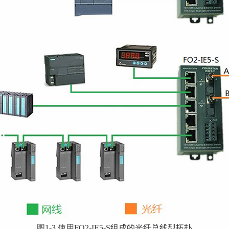
图1-3 使用FO2-IE5-S组成的光纤总线型拓扑