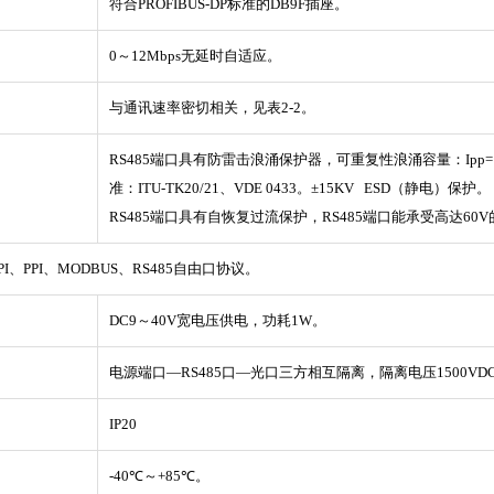
符合PROFIBUS-DP标准的DB9F插座。
0～12Mbps无延时自适应。
与通讯速率密切相关，见表2-2。
RS485端口具有防雷击浪涌保护器，可重复性浪涌容量：Ipp=100
准：ITU-TK20/21、VDE 0433。±15KV ESD（静电）保护。
RS485端口具有自恢复过流保护，RS485端口能承受高达6
MPI、PPI、MODBUS、RS485自由口协议。
DC9～40V宽电压供电，功耗1W。
电源端口―RS485口―光口三方相互隔离，隔离电压1500VD
IP20
-40℃～+85℃。