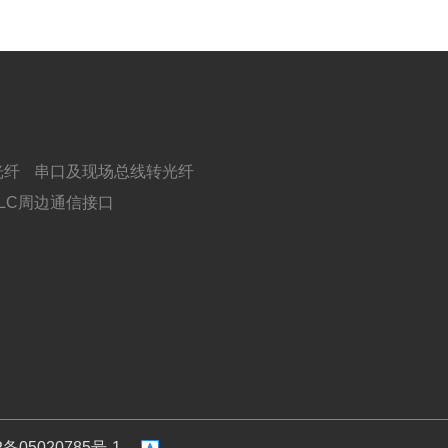
光纤
串口及现场总线转光纤
PLC周边通信接口
P备05020785号-1