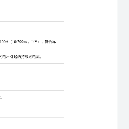
A（10/700us，4kV），符合标
0V的电压引起的持续过电流。
C。