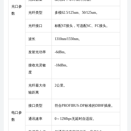
光口参
光纤类型
多模62.5/125um、50/125um。
数
光纤接口
标配ST接头，可选配SC、FC接头。
波长
1310nm/1550nm。
发射光功率
-6dBm。
接收光灵敏
-18dBm。
度
光纤最大传
2公里。
输距离
接口类型
符合PROFIBUS-DP标准的DB9F插座。
电口参
通讯速率
0～12Mbps无延时自适应。
数