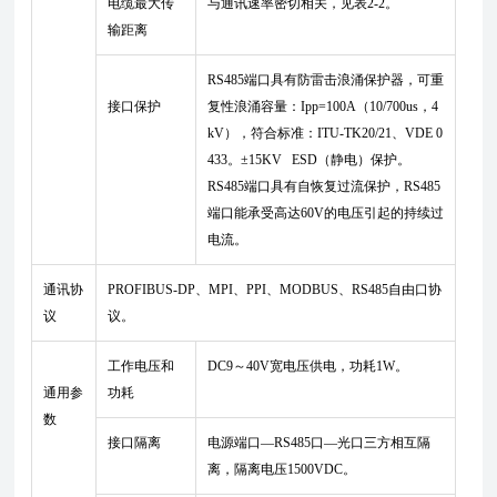
电缆最大传
与通讯速率密切相关，见表2-2。
输距离
RS485端口具有防雷击浪涌保护器，可重
接口保护
复性浪涌容量：Ipp=100A（10/700us，4
kV），符合标准：ITU-TK20/21、VDE 0
433。±15KV ESD（静电）保护。
RS485端口具有自恢复过流保护，RS485
端口能承受高达60V的电压引起的持续过
电流。
通讯协
PROFIBUS-DP、MPI、PPI、MODBUS、RS485自由口协
议
议。
工作电压和
DC9～40V宽电压供电，功耗1W。
通用参
功耗
数
接口隔离
电源端口―RS485口―光口三方相互隔
离，隔离电压1500VDC。