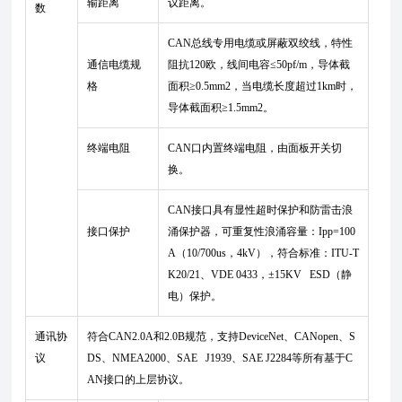
输距离
议距离。
数
CAN总线专用电缆或屏蔽双绞线，特性
通信电缆规
阻抗120欧，线间电容≤50pf/m，导体截
格
面积≥0.5mm2，当电缆长度超过1km时，
导体截面积≥1.5mm2。
终端电阻
CAN口内置终端电阻，由面板开关切
换。
CAN接口具有显性超时保护和防雷击浪
接口保护
涌保护器，可重复性浪涌容量：Ipp=100
A（10/700us，4kV），符合标准：ITU-T
K20/21、VDE 0433，±15KV ESD（静
电）保护。
通讯协
符合CAN2.0A和2.0B规范，支持DeviceNet、CANopen、S
议
DS、NMEA2000、SAE J1939、SAE J2284等所有基于C
AN接口的上层协议。