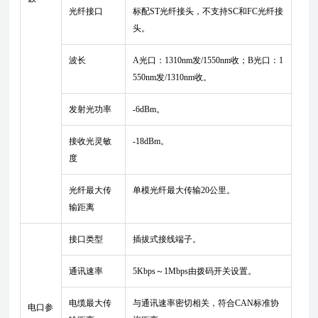
光纤接口
标配ST光纤接头，不支持SC和FC光纤接
头。
波长
A光口：1310nm发/1550nm收；B光口：1
550nm发/1310nm收。
发射光功率
-6dBm。
接收光灵敏
-18dBm。
度
光纤最大传
单模光纤最大传输20公里。
输距离
接口类型
插拔式接线端子。
通讯速率
5Kbps～1Mbps由拨码开关设置。
电缆最大传
与通讯速率密切相关，符合CAN标准协
电口参