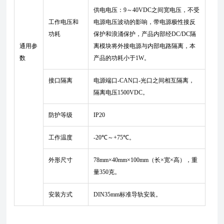
供电电压：9～40VDC之间宽电压，不受
工作电压和
电源电压波动的影响，
带电源极性接反
功耗
保护和浪涌保护，产品内部经DC/DC隔
通用参
离模块将外接电源与内部电路隔离，本
数
产品的功耗小于1W。
接口隔离
电源端口-CAN口-光口之间相互隔离，
隔离电压1500VDC。
防护等级
IP20
工作温度
-20℃～+75℃。
外形尺寸
78mm×40mm×100mm（长×宽×高），重
量350克。
安装方式
DIN35mm标准导轨安装。