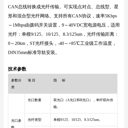
CAN总线转换成光纤传输。可实现点对点、总线型、星
形和混合型光纤网络。支持所有CAN协议，速率5Kbps
～1Mbps由拨码开关设置，9～40VDC宽电源电压，适用
光纤：单模9/125、10/125、8.3/125um，光纤传输距离：
0～20km，ST光纤接头，-40～+85℃工业级工作温度，
DIN35mm标准导轨安装。
技术参数
参数分
项 目
指 标
类
光口数量
双光口（A光口和B光口），单纤双向传
输。
光纤类型
单模9/125、10/125、8.3/125um。
光口参
数