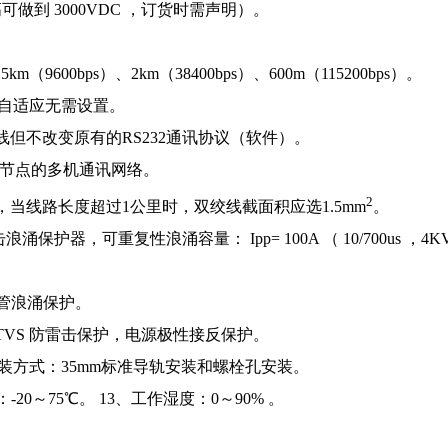
高可做到 3000VDC ，订货时需声明）。
。
m（9600bps）、2km（38400bps）、600m（115200bps）。
速率自适应无需设置。
线但不改变原有的RS232通讯协议（软件）。
个节点的多机通讯网络。
2
当线路长度超过1公里时，双绞线截面积应选1.5mm
。
保护器，可重复性浪涌容量： Ipp= 100A （ 10/700us ，4KV 
浪涌保护。
 防雷击保护，电源极性接反保护。
0、安装方式：35mm标准导轨安装和螺栓孔安装。
-20～75℃。 13、工作湿度：0～90% 。