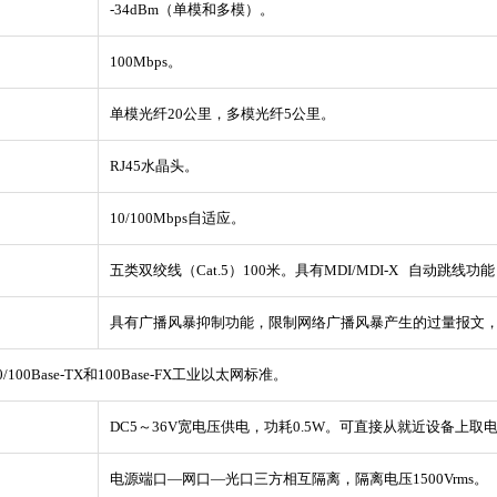
-34dBm（单模和多模）。
100Mbps。
单模光纤20公里，多模光纤5公里。
RJ45水晶头。
10/100Mbps自适应。
五类双绞线（Cat.5）100米。具有MDI/MDI-X 自动跳
具有广播风暴抑制功能，限制网络广播风暴产生的过量报文
10/100Base-TX和100Base-FX工业以太网标准。
DC5～36V宽电压供电，功耗0.5W。可直接从就近设备上取
电源端口―网口―光口三方相互隔离，隔离电压1500Vrms。