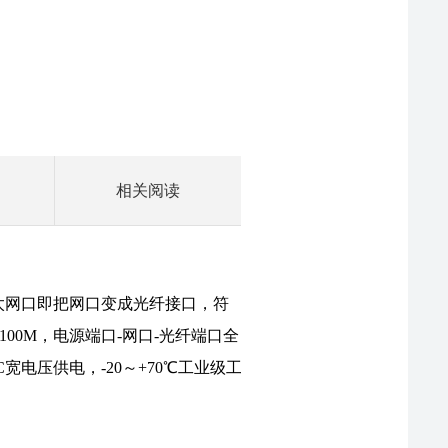
相关阅读
IEFO-S-A使用手册
以太网口即把网口变成光纤接口，符
口速率100M，电源端口-网口-光纤端口全
DC宽电压供电，-20～+70℃工业级工