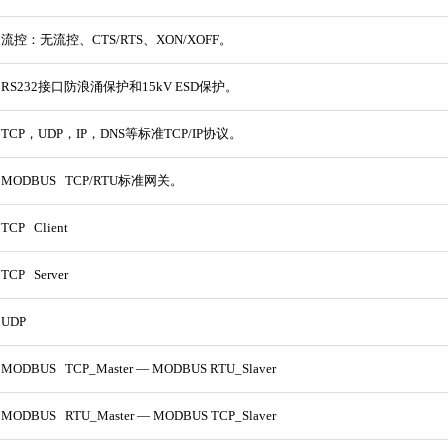
流控：无流控、CTS/RTS、XON/XOFF。
RS232接口防浪涌保护和15kV ESD保护。
TCP，UDP，IP，DNS等标准TCP/IP协议。
MODBUS TCP/RTU标准网关。
TCP Client
TCP Server
UDP
MODBUS TCP_Master — MODBUS RTU_Slaver
MODBUS RTU_Master — MODBUS TCP_Slaver