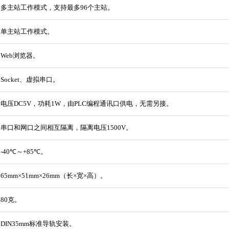
多主站工作模式，支持最多96个主站。
单主站工作模式。
Web浏览器。
Socket、虚拟串口。
电压DC5V，功耗1W，由PLC编程通讯口供电，无需另接。
串口和网口之间相互隔离，隔离电压1500V。
-40℃～+85℃。
65mm×51mm×26mm（长×宽×高）。
80克。
DIN35mm标准导轨安装。