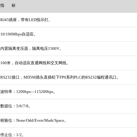
指 标
RJ45插座，带有LED指示灯。
10/100Mbps自适应。
内置隔离变压器，隔离电压1500V。
100米，自动适应直通网线和交叉网线。
RS232接口，MD5M插头直插松下FP0系列PLC的RS232编程通讯口。
波特率：1200bps―115200bps。
数据位：5/6/7/8。
校验位：None/Odd/Even/Mark/Space。
停止位：1/2。